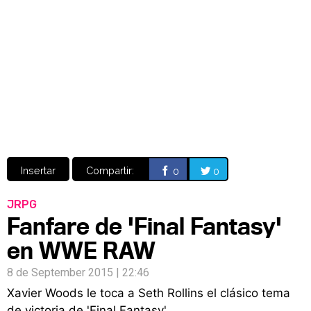
Video
CÓMICS
MANGA
Insertar
Compartir:
0
0
JRPG
Fanfare de 'Final Fantasy'
en WWE RAW
8 de September 2015 | 22:46
Xavier Woods le toca a Seth Rollins el clásico tema
de victoria de 'Final Fantasy'.