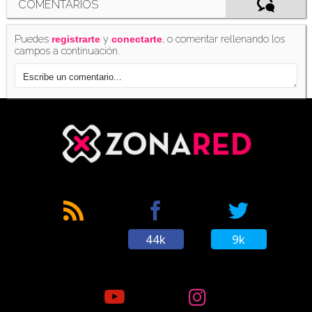
COMENTARIOS
Puedes
y
, o comentar rellenando los
registrarte
conectarte
campos a continuación.
44k
9k