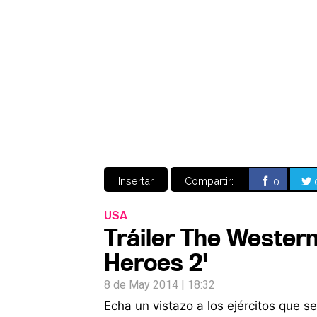
Insertar
Compartir:
0
USA
Tráiler The Wester
Heroes 2'
8 de May 2014 | 18:32
Echa un vistazo a los ejércitos que s