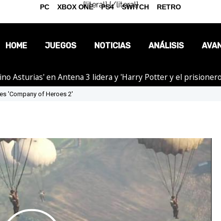
{literal}
{/literal}
PC
XBOX ONE
PS4
SWITCH
RETRO
HOME
JUEGOS
NOTICIAS
ANÁLISIS
AVA
tino Asturias' en Antena 3 lidera y 'Harry Potter y el prision
OPINIÓN
ies 'Company of Heroes 2'
REPORTAJES