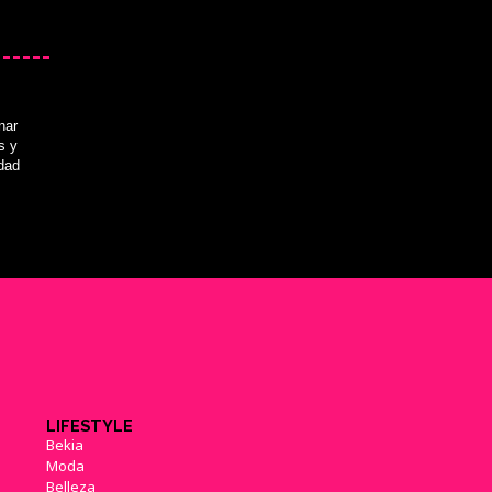
nar
s y
idad
LIFESTYLE
Bekia
Moda
Belleza