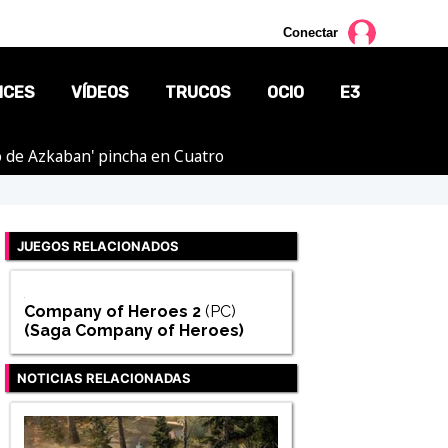
Conectar
NCES
VÍDEOS
TRUCOS
OCIO
E3
ero de Azkaban' pincha en Cuatro
CINE
TV
JUEGOS RELACIONADOS
CÓMICS
MANGA
Company of Heroes 2
(PC)
(Saga
Company of Heroes
)
NOTICIAS RELACIONADAS