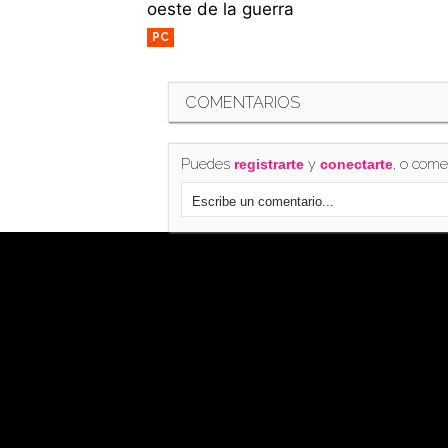
oeste de la guerra
PC
COMENTARIOS
Puedes
y
, o come
registrarte
conectarte