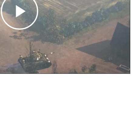
Play
Video