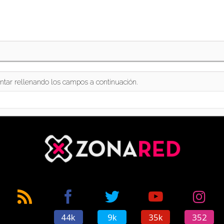
ntar rellenando los campos a continuación.
44k
9k
35k
352