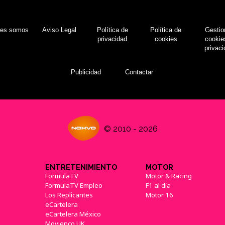
nes somos
Aviso Legal
Política de
Política de
Gestio
privacidad
cookies
cookie
privac
Publicidad
Contactar
© 2010 - 2026
ENTRETENIMIENTO
MOTOR
FormulaTV
Motor & Racing
FormulaTV Empleo
F1 al día
Los Replicantes
Motor 16
eCartelera
eCartelera México
Movienco UK