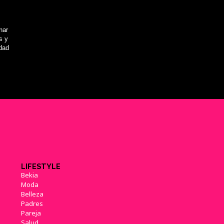
nar
s y
idad
LIFESTYLE
Bekia
Moda
Belleza
Padres
Pareja
Salud