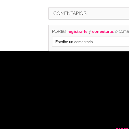
COMENTARIOS
Puedes
y
, o come
registrarte
conectarte