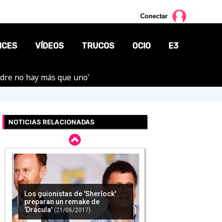
Conectar
NCES
VÍDEOS
TRUCOS
OCIO
E3
adre no hay más que uno'
CINE
TV
NOTICIAS RELACIONADAS
CÓMICS
MANGA
Los guionistas de 'Sherlock'
preparan un remake de
'Drácula'
(21/06/2017)