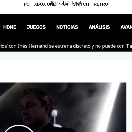
{literal}
{/literal}
PC
XBOX ONE
PS4
SWITCH
RETRO
HOME
JUEGOS
NOTICIAS
ANÁLISIS
AVA
ida' con Inés Hernand se estrena discreto y no puede con 'P
OPINIÓN
REPORTAJES