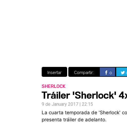
Insertar
Compartir:
0
SHERLOCK
Tráiler 'Sherlock' 
9 de January 2017 | 22:15
La cuarta temporada de 'Sherlock' co
presenta tráiler de adelanto.