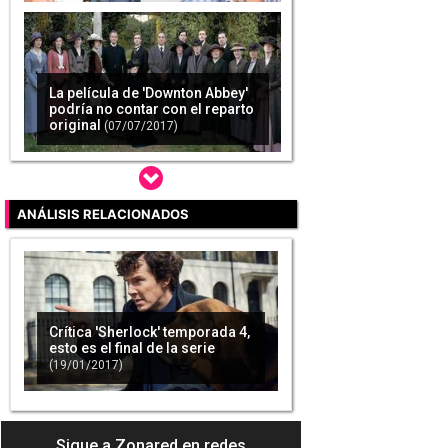
La película de 'Downton Abbey'
podría no contar con el reparto
original
(07/07/2017)
ANÁLISIS RELACIONADOS
'Sherlock Holmes 3' llegará a
las salas de cine en 2020
(08/05/2018)
Crítica 'Sherlock' temporada 4,
esto es el final de la serie
(19/01/2017)
'Sherlock' regresará este
mismo año 2018 según sus
creadores
(24/05/2018)
Sigue a Zonared en redes