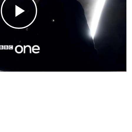
Play
Video