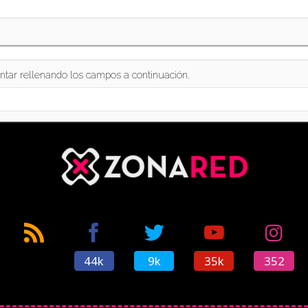
ntar rellenando los campos a continuación.
44k
9k
35k
352