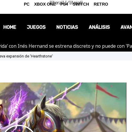
{literal}
{/literal}
PC
XBOX ONE
PS4
SWITCH
RETRO
HOME
JUEGOS
NOTICIAS
ANÁLISIS
AVA
ida' con Inés Hernand se estrena discreto y no puede con 'P
OPINIÓN
nueva expansión de 'Hearthstone'
REPORTAJES