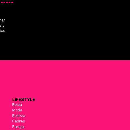
nar
s y
idad
LIFESTYLE
Bekia
Moda
Belleza
Padres
Pareja