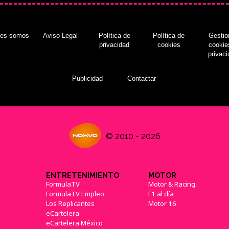
nes somos
Aviso Legal
Política de
Política de
Gestio
privacidad
cookies
cookie
privac
Publicidad
Contactar
© 2010 - 2026
ENTRETENIMIENTO
MOTOR
FormulaTV
Motor & Racing
FormulaTV Empleo
F1 al día
Los Replicantes
Motor 16
eCartelera
eCartelera México