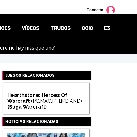
Conectar
NCES
VÍDEOS
TRUCOS
OCIO
E3
adre no hay más que uno'
CINE
TV
JUEGOS RELACIONADOS
CÓMICS
MANGA
Hearthstone: Heroes Of
Warcraft
(PC,MAC,IPH,IPD,AND)
(Saga
Warcraft
)
NOTICIAS RELACIONADAS