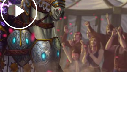
Play
Video