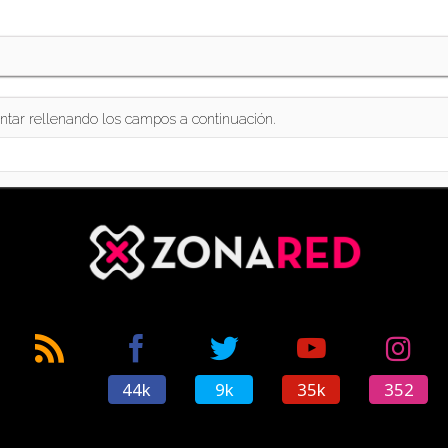
ntar rellenando los campos a continuación.
44k
9k
35k
352