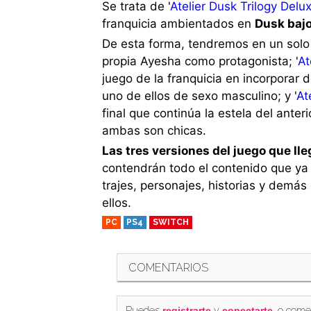
Se trata de '
Atelier Dusk Trilogy Delu
franquicia ambientados en
Dusk bajo
De esta forma, tendremos en un solo 
propia Ayesha como protagonista; '
At
juego de la franquicia en incorporar 
uno de ellos de sexo masculino; y '
At
final que continúa la estela del ante
ambas son chicas.
Las tres versiones del juego que lle
contendrán todo el contenido que ya 
trajes, personajes, historias y demá
ellos.
PC
PS4
SWITCH
COMENTARIOS
Puedes
y
, o come
registrarte
conectarte