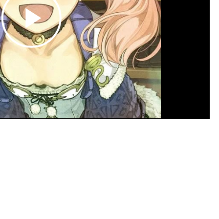
Play
Video