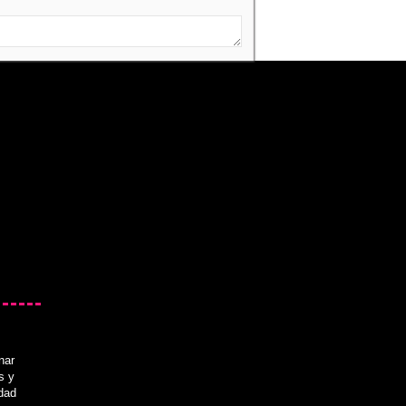
nar
s y
idad