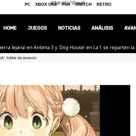
{literal}
{/literal}
PC
XBOX ONE
PS4
SWITCH
RETRO
HOME
JUEGOS
NOTICIAS
ANÁLISIS
AVA
ierra lejana' en Antena 3 y 'Dog House' en La 1 se reparten l
OPINIÓN
ck', tráiler de anuncio
REPORTAJES