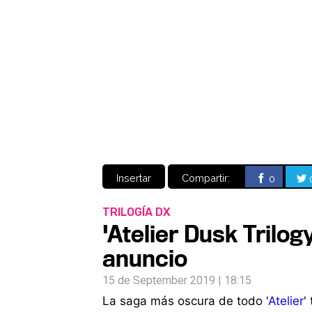
Insertar
Compartir:
0
TRILOGÍA DX
'Atelier Dusk Trilog
anuncio
15 de September 2019 | 18:15
La saga más oscura de todo '
Atelier
'