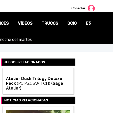
Conectar
NCES
VÍDEOS
TRUCOS
OCIO
E3
a noche del martes
CINE
TV
JUEGOS RELACIONADOS
CÓMICS
MANGA
Atelier Dusk Trilogy Deluxe
Pack
(PC,PS4,SWITCH)
(Saga
Atelier
)
NOTICIAS RELACIONADAS