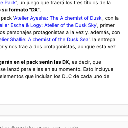
xe Pack
', un juego que traerá los tres títulos de la
 su formato "DX"
.
pack '
Atelier Ayesha: The Alchemist of Dusk
', con la
elier Escha & Logy: Atelier of the Dusk Sky
', primer
dos personajes protagonistas a la vez y, además, con
elier Shallie: Alchemist of the Dusk Sea
', la entrega
rior y nos trae a dos protagonistas, aunque esta vez
garán en el pack serán las DX
, es decir, que
se lanzó para ellas en su momento. Esto incluyue
s elementos que incluían los DLC de cada uno de
ntar rellenando los campos a continuación.