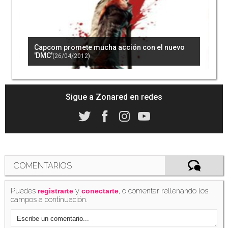
El nuevo 'DmC' no pretende ser un juego
japonés
(26/01/2012)
Capcom promete mucha acción con el nuevo
'DMC'
(26/04/2012)
El director de Ninja Theory no quiere pechos
grandes para sus personajes femeninos en
'DMC'
(22/03/2012)
Sigue a Zonared en redes
COMENTARIOS
Puedes
y
, o comentar rellenando los
registrarte
conectarte
campos a continuación.