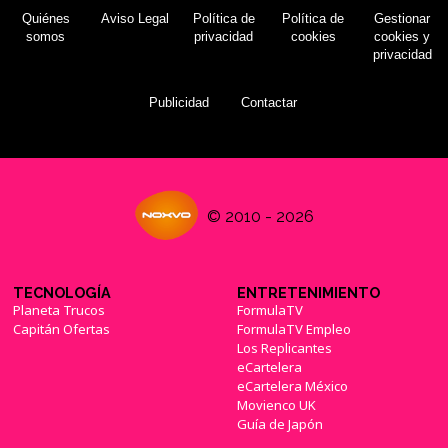
Quiénes
Aviso Legal
Política de
Política de
Gestionar
somos
privacidad
cookies
cookies y
privacidad
Publicidad
Contactar
© 2010 - 2026
TECNOLOGÍA
ENTRETENIMIENTO
Planeta Trucos
FormulaTV
Capitán Ofertas
FormulaTV Empleo
Los Replicantes
eCartelera
eCartelera México
Movienco UK
Guía de Japón