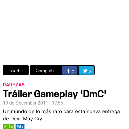
Video
CÓMICS
MANGA
Insertar
Compartir:
0
0
RAREZAS
Tráiler Gameplay 'DmC'
19 de December 2011 | 17:55
Un mundo de lo más raro para esta nueva entrega
de Devil May Cry
X360
PS3
RETRO