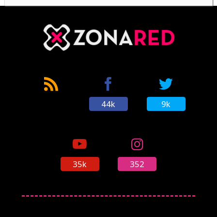
44k
9k
35k
352