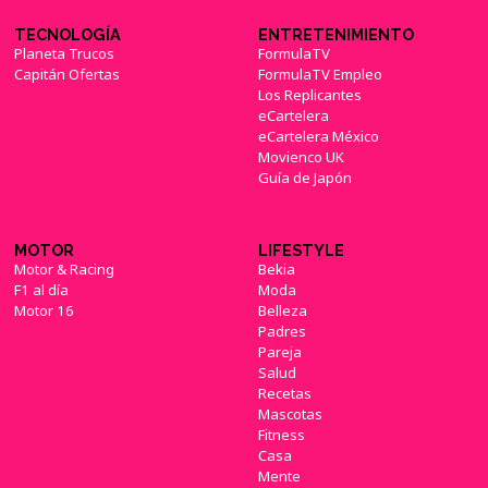
TECNOLOGÍA
ENTRETENIMIENTO
Planeta Trucos
FormulaTV
Capitán Ofertas
FormulaTV Empleo
Los Replicantes
eCartelera
eCartelera México
Movienco UK
Guía de Japón
MOTOR
LIFESTYLE
Motor & Racing
Bekia
F1 al día
Moda
Motor 16
Belleza
Padres
Pareja
Salud
Recetas
Mascotas
Fitness
Casa
Mente