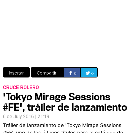
Video
CÓMICS
MANGA
Insertar
Compartir:
0
0
CRUCE ROLERO
'Tokyo Mirage Sessions
#FE', tráiler de lanzamiento
6 de July 2016 | 21:19
Tráiler de lanzamiento de 'Tokyo Mirage Sessions
#FE', uno de los últimos títulos para el catálogo de