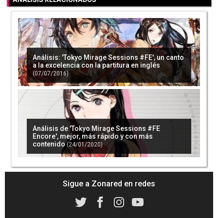
'Tokyo Mirage Sessions #FE' está vendiendo
menos de lo esperado en la eShop de
Norteamérica
(10/07/2016)
Análisis: 'Tokyo Mirage Sessions #FE', un canto
a la excelencia con la partitura en inglés
(07/07/2016)
ATLUS se olvida de traducir una parte de 'Shin
Megami Tensei IV Apocalypse'
(20/09/2016)
Análisis de 'Tokyo Mirage Sessions #FE
Encore', mejor, más rápido y con más
contenido
(24/01/2020)
Sigue a Zonared en redes