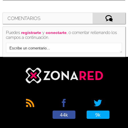
COMENTARIOS
Puedes
y
, o comentar rellenando los
registrarte
conectarte
campos a continuación.
44k
9k