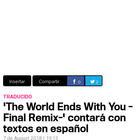
Video
CÓMICS
MANGA
Insertar
Compartir:
0
2
TRADUCIDO
'The World Ends With You -
Final Remix-' contará con
textos en español
7 de August 2018 | 19:15