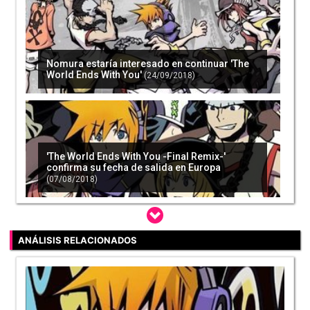
Nomura estaría interesado en continuar 'The
World Ends With You'
(24/09/2018)
'The World Ends With You -Final Remix-'
confirma su fecha de salida en Europa
(07/08/2018)
ANÁLISIS RELACIONADOS
Nintendo supera los 700 millones de consolas
vendidas
(13/08/2018)