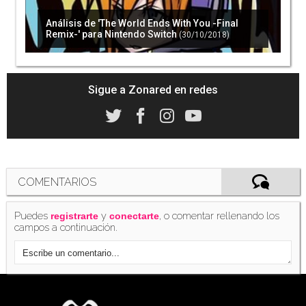
Análisis de 'The World Ends With You -Final
Remix-' para Nintendo Switch
(30/10/2018)
Sigue a Zonared en redes
COMENTARIOS
Puedes
y
, o comentar rellenando los
registrarte
conectarte
campos a continuación.