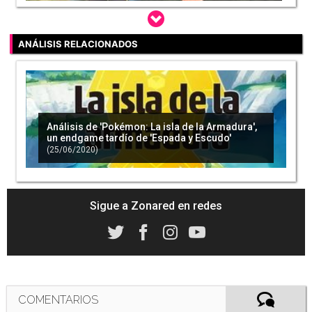
ANÁLISIS RELACIONADOS
Se anuncia la fecha del primer pack DLC de
'Pokémon Espada' y 'Pokémon Escudo'
(02/06/2020)
Análisis de 'Pokémon: La isla de la Armadura',
un endgame tardío de 'Espada y Escudo'
(25/06/2020)
Los DLC de 'Pokémon Espada' y 'Pokémon
Escudo' detallan su contenido
(05/06/2020)
Sigue a Zonared en redes
COMENTARIOS