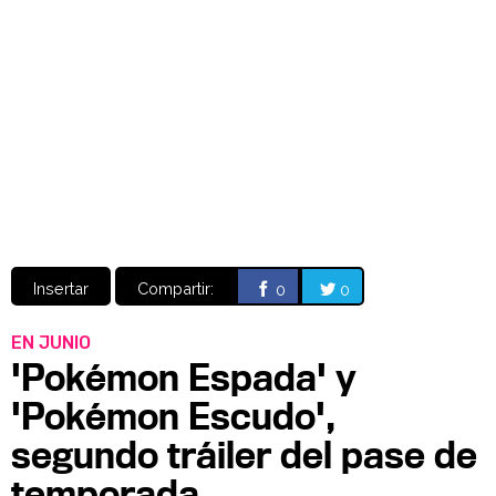
Video
CÓMICS
MANGA
Insertar
Compartir:
0
0
EN JUNIO
'Pokémon Espada' y
'Pokémon Escudo',
segundo tráiler del pase de
temporada