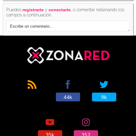
Puedes
y
, o comentar rellenando los
registrarte
conectarte
campos a continuación.
44k
9k
35k
352