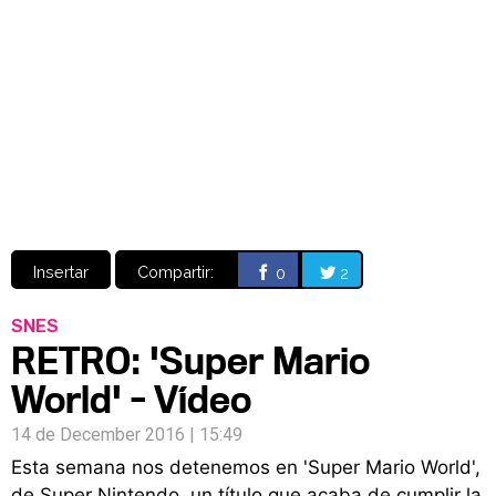
Video
CÓMICS
MANGA
Insertar
Compartir:
0
2
SNES
RETRO: 'Super Mario
World' - Vídeo
14 de December 2016 | 15:49
Esta semana nos detenemos en 'Super Mario World',
de Super Nintendo, un título que acaba de cumplir la