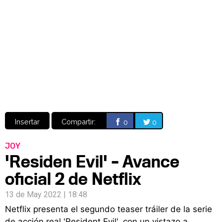
Video
CÓMICS
MANGA
Insertar
Compartir:
0
0
JOY
'Residen Evil' – Avance
oficial 2 de Netflix
13 de May 2022 | 18:48
Netflix presenta el segundo teaser tráiler de la serie
de acción real 'Resident Evil', con un vistazo a