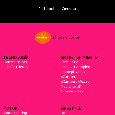
Netflix no nos da descanso y presenta el
segundo tráiler de 'Resident Evil'
(13/05/2022)
Publicidad
Contactar
© 2010 - 2026
Wordle: las soluciones y pistas para los retos
del 14 de mayo
(14/05/2022)
TECNOLOGÍA
ENTRETENIMIENTO
Planeta Trucos
FormulaTV
Capitán Ofertas
FormulaTV Empleo
Los Replicantes
eCartelera
eCartelera México
Movienco UK
Guía de Japón
MOTOR
LIFESTYLE
Motor & Racing
Bekia