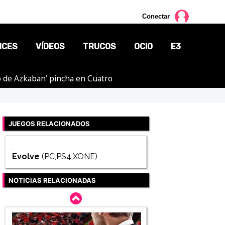
Conectar
NCES
VÍDEOS
TRUCOS
OCIO
E3
ero de Azkaban' pincha en Cuatro
CINE
TV
JUEGOS RELACIONADOS
CÓMICS
MANGA
Evolve
(PC,PS4,XONE)
NOTICIAS RELACIONADAS