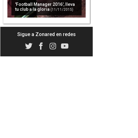
'Football Manager 2016', lleva
tu club a la gloria
(11/11/2015)
Sega repunta gracias a las
ventas en dispositivos móviles
(13/05/2016)
Sigue a Zonared en redes