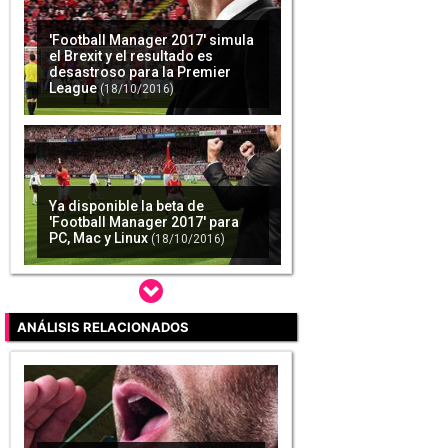
'Football Manager 2017' simula
el Brexit y el resultado es
desastroso para la Premier
League
(18/10/2016)
Ya disponible la beta de
'Football Manager 2017' para
PC, Mac y Linux
(18/10/2016)
ANÁLISIS RELACIONADOS
'Football Manager Classic
2015' se lanzará en tabletas de
gama alta esta medianoche
(08/04/2015)