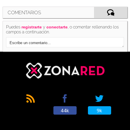
COMENTARIOS
Puedes
y
, o comentar rellenando los
registrarte
conectarte
campos a continuación.
44k
9k