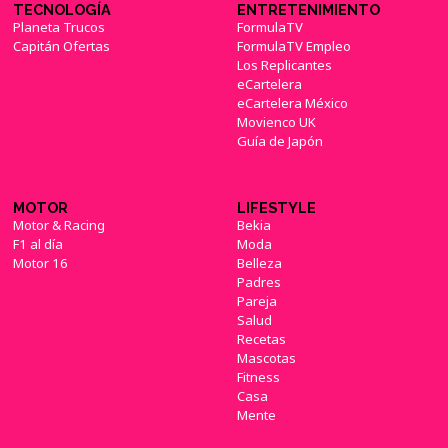
TECNOLOGÍA
ENTRETENIMIENTO
Planeta Trucos
FormulaTV
Capitán Ofertas
FormulaTV Empleo
Los Replicantes
eCartelera
eCartelera México
Movienco UK
Guía de Japón
MOTOR
LIFESTYLE
Motor & Racing
Bekia
F1 al día
Moda
Motor 16
Belleza
Padres
Pareja
Salud
Recetas
Mascotas
Fitness
Casa
Mente