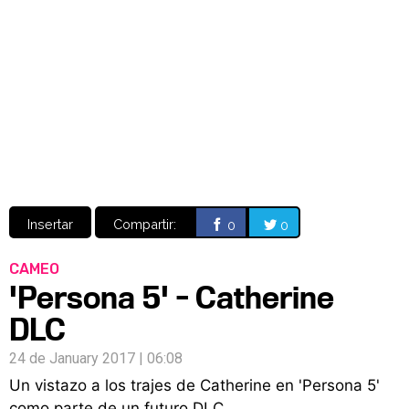
Video
CÓMICS
MANGA
Insertar
Compartir:
0
0
CAMEO
'Persona 5' - Catherine
DLC
24 de January 2017 | 06:08
Un vistazo a los trajes de Catherine en 'Persona 5'
como parte de un futuro DLC