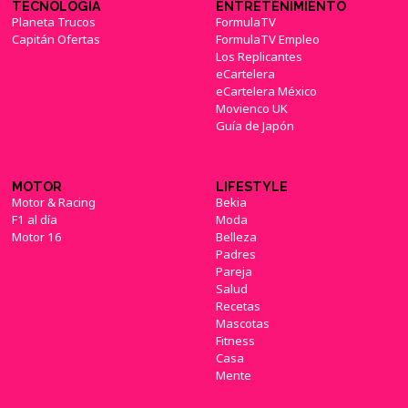
TECNOLOGÍA
ENTRETENIMIENTO
Planeta Trucos
FormulaTV
Capitán Ofertas
FormulaTV Empleo
Los Replicantes
eCartelera
eCartelera México
Movienco UK
Guía de Japón
MOTOR
LIFESTYLE
Motor & Racing
Bekia
F1 al día
Moda
Motor 16
Belleza
Padres
Pareja
Salud
Recetas
Mascotas
Fitness
Casa
Mente