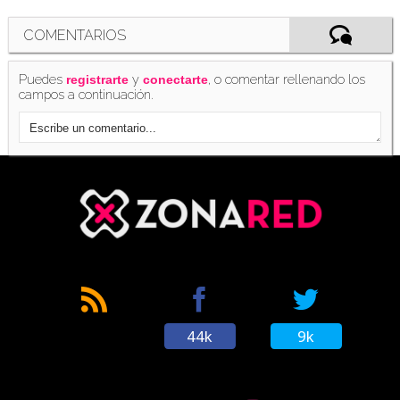
COMENTARIOS
Puedes
y
, o comentar rellenando los
registrarte
conectarte
campos a continuación.
44k
9k