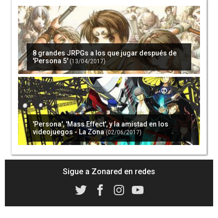
'Persona 5' contará con trajes de 'Catherine' en
occidente
(24/01/2017)
8 grandes JRPGs a los que jugar después de
'Persona 5'
(13/04/2017)
'Persona 5' tendrá muchos DLC a lo largo de
su vida comercial
(09/03/2017)
'Persona', 'Mass Effect', y la amistad en los
videojuegos - La Zona
(02/06/2017)
Sigue a Zonared en redes