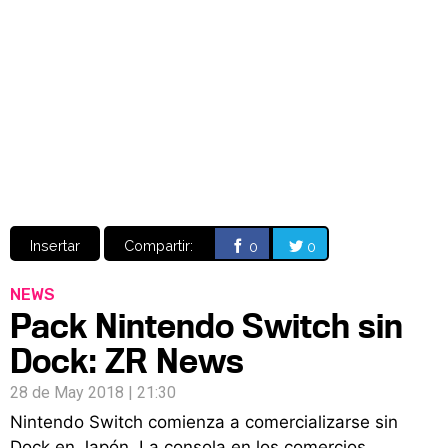
Video
CÓMICS
MANGA
Insertar
Compartir:
0
0
NEWS
Pack Nintendo Switch sin
Dock: ZR News
28 de May 2018 | 21:30
Nintendo Switch comienza a comercializarse sin
Dock en Japón. La consola en los comercios