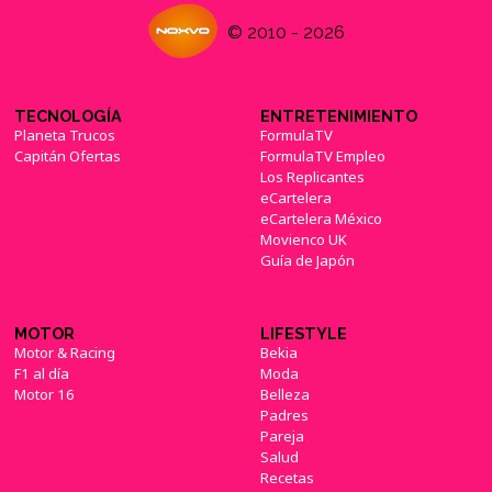
© 2010 - 2026
TECNOLOGÍA
ENTRETENIMIENTO
Planeta Trucos
FormulaTV
Capitán Ofertas
FormulaTV Empleo
Los Replicantes
eCartelera
eCartelera México
Movienco UK
Guía de Japón
MOTOR
LIFESTYLE
Motor & Racing
Bekia
F1 al día
Moda
Motor 16
Belleza
Padres
Pareja
Salud
Recetas