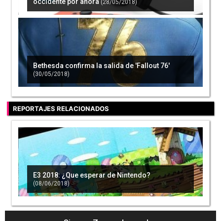
occidente por ahora
(28/05/2018)
Bethesda confirma la salida de 'Fallout 76'
(30/05/2018)
REPORTAJES RELACIONADOS
E3 2018: ¿Que esperar de Nintendo?
(08/06/2018)