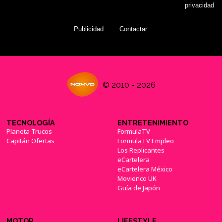
privacidad
Publicidad
Contactar
© 2010 - 2026
TECNOLOGÍA
ENTRETENIMIENTO
Planeta Trucos
FormulaTV
Capitán Ofertas
FormulaTV Empleo
Los Replicantes
eCartelera
eCartelera México
Movienco UK
Guía de Japón
MOTOR
LIFESTYLE