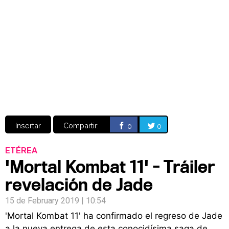
Video
CÓMICS
MANGA
Insertar
Compartir:
0
0
ETÉREA
'Mortal Kombat 11' - Tráiler
revelación de Jade
15 de February 2019 | 10:54
'Mortal Kombat 11' ha confirmado el regreso de Jade
a la nueva entrega de esta conocidísima saga de