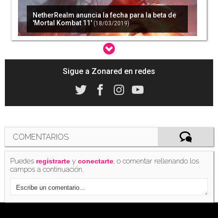
NetherRealm anuncia la fecha para la beta de
'Mortal Kombat 11'
(18/03/2019)
Sigue a Zonared en redes
'Mortal Kombat 11' funcionará a 60 fps en
Nintendo Switch
(04/04/2019)
COMENTARIOS
Puedes
y
, o comentar rellenando los
registrarte
conectarte
campos a continuación.