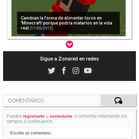
Cambian la forma de alimentar loros en
'Minecraft' porque podría matarlos en la vida
real
(17/05/2017)
Sigue a Zonared en redes
Disfruta de Xbox Live y 'Minecraft' gratis este
fin de semana
(18/05/2017)
COMENTARIOS
Puedes
y
, o comentar rellenando los
'Minecraft' se actualiza en Nintendo Switch y
registrarte
conectarte
Wii U
campos a continuación.
(30/05/2017)