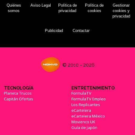
Quiénes
Aviso Legal
Política de
Política de
Gestionar
somos
privacidad
cookies
cookies y
privacidad
Publicidad
Contactar
© 2010 - 2026
TECNOLOGÍA
ENTRETENIMIENTO
Planeta Trucos
FormulaTV
Capitán Ofertas
FormulaTV Empleo
Los Replicantes
eCartelera
eCartelera México
Movienco UK
Guía de Japón