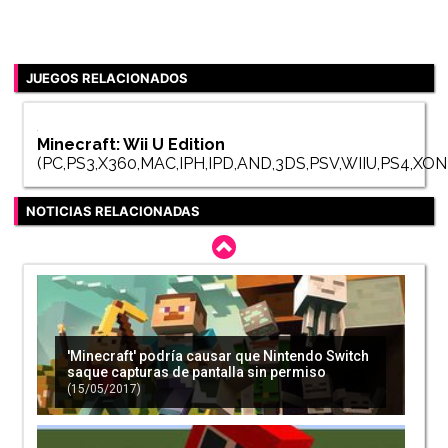
JUEGOS RELACIONADOS
Minecraft: Wii U Edition
(PC,PS3,X360,MAC,IPH,IPD,AND,3DS,PSV,WIIU,PS4,XO
NOTICIAS RELACIONADAS
'Minecraft' podría causar que Nintendo Switch
saque capturas de pantalla sin permiso
(15/05/2017)