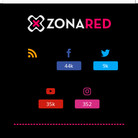
Los 'Power Rangers' llegan a 'Minecraft'
gracias al último pack de contenido
(30/03/2017)
44k
9k
'Minecraft: Nintendo Switch Edition' tendrá
mundos más grandes, 60 FPS
(19/04/2017)
35k
352