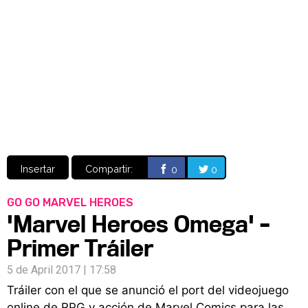
Video
CÓMICS
MANGA
Insertar
Compartir:
0
0
GO GO MARVEL HEROES
'Marvel Heroes Omega' –
Primer Tráiler
5 de April 2017 | 17:58
Tráiler con el que se anunció el port del videojuego
online de RPG y acción de Marvel Comics para las