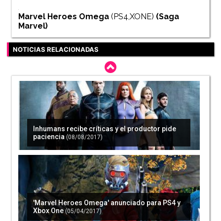
Marvel Heroes Omega
(PS4,XONE)
(Saga
Marvel
)
NOTICIAS RELACIONADAS
Inhumans recibe críticas y el productor pide
paciencia
(08/08/2017)
'Marvel Heroes Omega' anunciado para PS4 y
Xbox One
(05/04/2017)