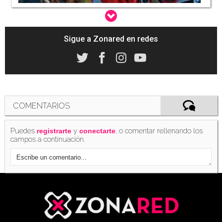
Sigue a Zonared en redes
'Marvel Heroes Omega' aterrizará en consolas
a finales de junio
(11/06/2017)
COMENTARIOS
Puedes
y
, o comentar rellenando los
registrarte
conectarte
campos a continuación.