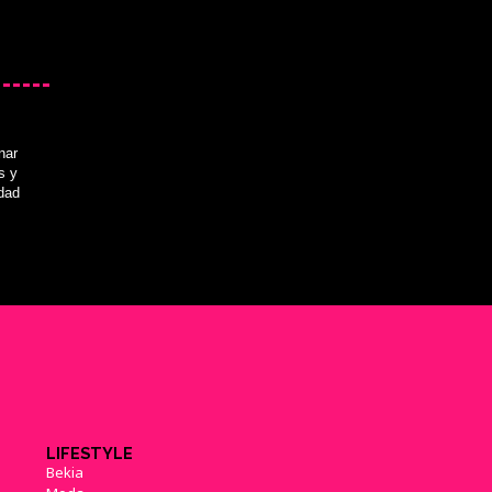
nar
s y
idad
LIFESTYLE
Bekia