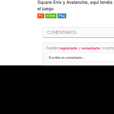
Square Enix y Avalanche, aquí tenéis
el juego.
PC
XOne
PS4
COMENTARIOS
Puedes
y
, o come
registrarte
conectarte