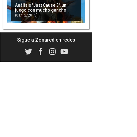
Análisis 'Just Cause 3', un
juego con mucho gancho
(01/12/2015)
Tras los primeros análisis de
'Jut Cause 3', podemos
concluir que es un juego de
notable
(01/12/2015)
Sigue a Zonared en redes