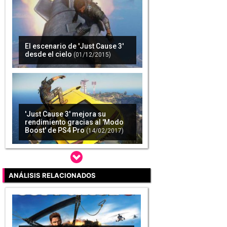
El escenario de 'Just Cause 3'
desde el cielo
(01/12/2015)
'Just Cause 3' mejora su
rendimiento gracias al 'Modo
Boost' de PS4 Pro
(14/02/2017)
ANÁLISIS RELACIONADOS
Así es 'Just Cause 3' gameplay
comentado
(01/12/2015)