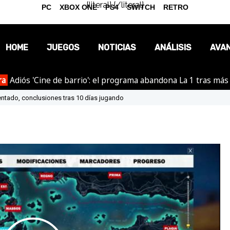
{literal}
{/literal}
PC
XBOX ONE
PS4
SWITCH
RETRO
HOME
JUEGOS
NOTICIAS
ANÁLISIS
AVA
ra
Adiós 'Cine de barrio': el programa abandona La 1 tras más
OPINIÓN
ntado, conclusiones tras 10 días jugando
REPORTAJES