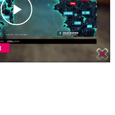
Play
Video