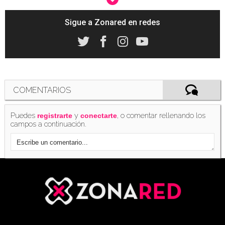
Sigue a Zonared en redes
'Just Cause 3' desvela sus requisitos mínimos
y recomendados en PC
(24/11/2015)
COMENTARIOS
Puedes
y
, o comentar rellenando los
registrarte
conectarte
campos a continuación.