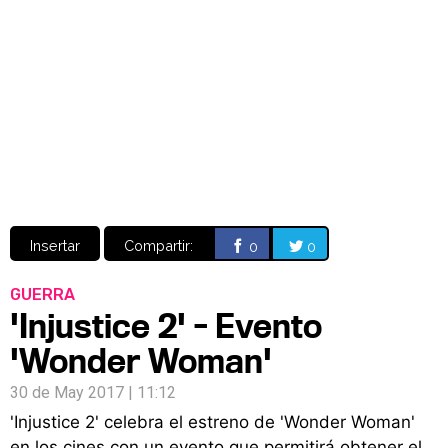
Video
CÓMICS
MANGA
Insertar
Compartir:
0
0
GUERRA
'Injustice 2' - Evento
'Wonder Woman'
30 de May 2017 | 11:12
'Injustice 2' celebra el estreno de 'Wonder Woman'
en los cines con un evento que permitirá obtener el