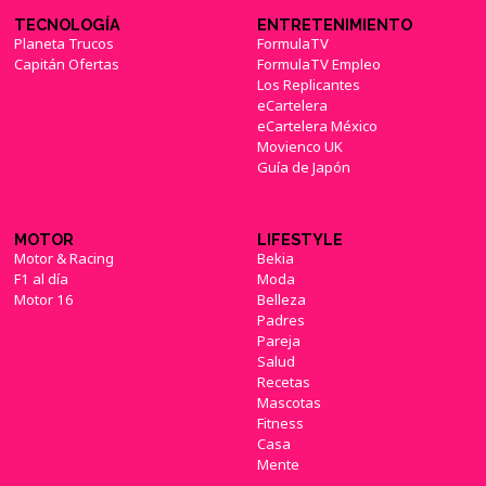
TECNOLOGÍA
ENTRETENIMIENTO
Planeta Trucos
FormulaTV
Capitán Ofertas
FormulaTV Empleo
Los Replicantes
eCartelera
eCartelera México
Movienco UK
Guía de Japón
MOTOR
LIFESTYLE
Motor & Racing
Bekia
F1 al día
Moda
Motor 16
Belleza
Padres
Pareja
Salud
Recetas
Mascotas
Fitness
Casa
Mente