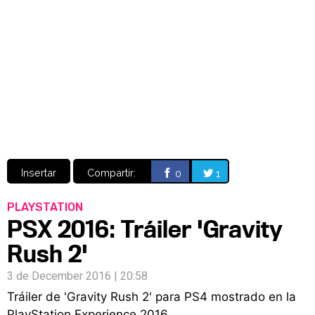
Video
CÓMICS
MANGA
Insertar
Compartir:
0
1
PLAYSTATION
PSX 2016: Tráiler 'Gravity
Rush 2'
3 de December 2016 | 20:58
Tráiler de 'Gravity Rush 2' para PS4 mostrado en la
PlayStation Experience 2016.