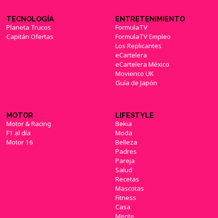
TECNOLOGÍA
ENTRETENIMIENTO
Planeta Trucos
FormulaTV
Capitán Ofertas
FormulaTV Empleo
Los Replicantes
eCartelera
eCartelera México
Movienco UK
Guía de Japón
MOTOR
LIFESTYLE
Motor & Racing
Bekia
F1 al día
Moda
Motor 16
Belleza
Padres
Pareja
Salud
Recetas
Mascotas
Fitness
Casa
Mente