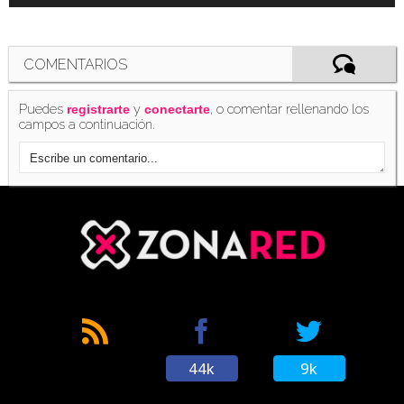
COMENTARIOS
Puedes
y
, o comentar rellenando los
registrarte
conectarte
campos a continuación.
44k
9k