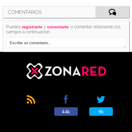
COMENTARIOS
Puedes
y
, o comentar rellenando los
registrarte
conectarte
campos a continuación.
44k
9k