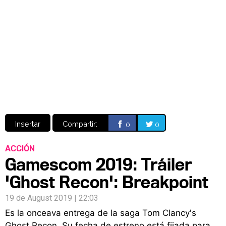
Video
CÓMICS
MANGA
Insertar
Compartir:
0
0
ACCIÓN
Gamescom 2019: Tráiler
'Ghost Recon': Breakpoint
19 de August 2019 | 22:03
Es la onceava entrega de la saga Tom Clancy's
Ghost Recon. Su fecha de estreno está fijada para