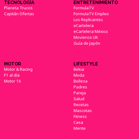
TECNOLOGÍA
ENTRETENIMIENTO
Planeta Trucos
FormulaTV
Capitán Ofertas
FormulaTV Empleo
Los Replicantes
eCartelera
eCartelera México
Movienco UK
Guía de Japón
MOTOR
LIFESTYLE
Motor & Racing
Bekia
F1 al día
Moda
Motor 16
Belleza
Padres
Pareja
Salud
Recetas
Mascotas
Fitness
Casa
Mente