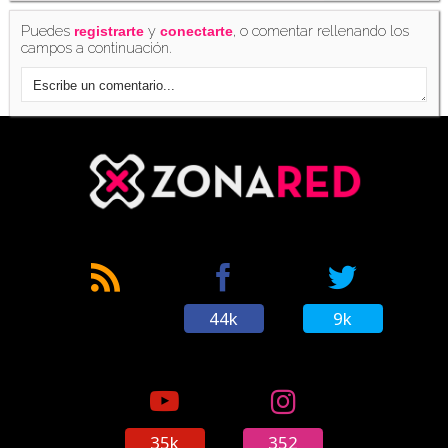
Puedes
y
, o comentar rellenando los
registrarte
conectarte
campos a continuación.
44k
9k
35k
352