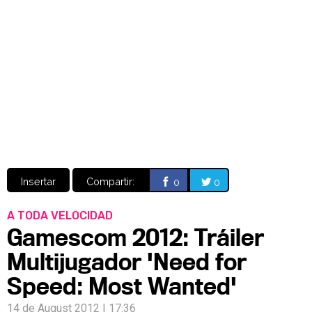
Video
CÓMICS
MANGA
Insertar
Compartir:
0
0
A TODA VELOCIDAD
Gamescom 2012: Tráiler
Multijugador 'Need for
Speed: Most Wanted'
14 de August 2012 | 17:36