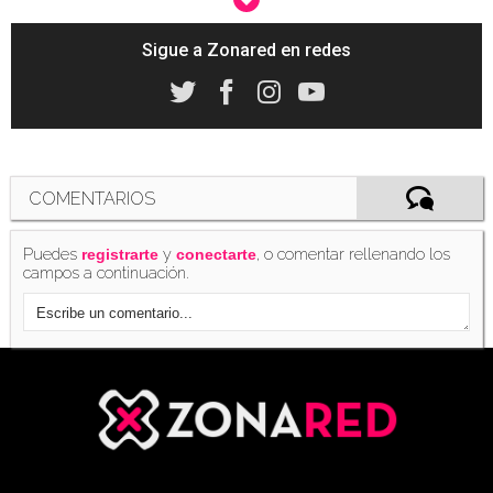
Sigue a Zonared en redes
'VALORANT Stars': fecha, hora y todos los
detalles del evento con las mejores streamers
de España
(10/03/2022)
COMENTARIOS
Puedes
y
, o comentar rellenando los
registrarte
conectarte
campos a continuación.