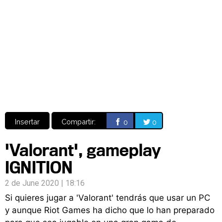
Video
CÓMICS
MANGA
Insertar
Compartir:
0
0
'Valorant', gameplay
IGNITION
2 de June 2020 | 18:16
Si quieres jugar a 'Valorant' tendrás que usar un PC
y aunque Riot Games ha dicho que lo han preparado