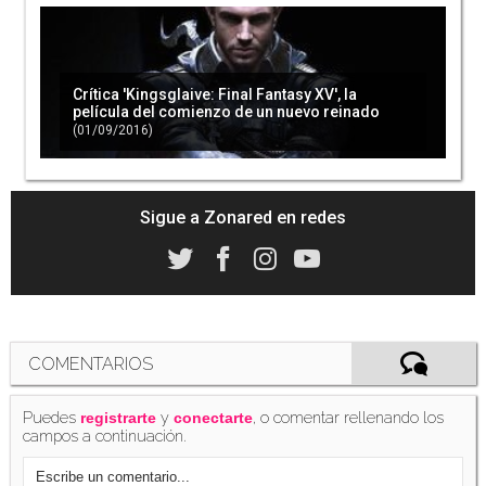
'Final Fantasy XV': detalladas al completo las
mejoras del parche día 1
(23/11/2016)
Crítica 'Kingsglaive: Final Fantasy XV', la
película del comienzo de un nuevo reinado
(01/09/2016)
Nuevos 30 minutos de gameplay de 'Final
Fantasy XV' en japonés
(29/08/2016)
Sigue a Zonared en redes
Las causas del retraso de 'Final Fantasy XV'
han sido los bugs y su estabilidad
(29/08/2016)
COMENTARIOS
Puedes
y
, o comentar rellenando los
registrarte
conectarte
campos a continuación.