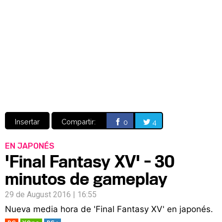
Video
CÓMICS
MANGA
Insertar
Compartir:
0
4
EN JAPONÉS
'Final Fantasy XV' - 30
minutos de gameplay
29 de August 2016 | 16:55
Nueva media hora de 'Final Fantasy XV' en japonés.