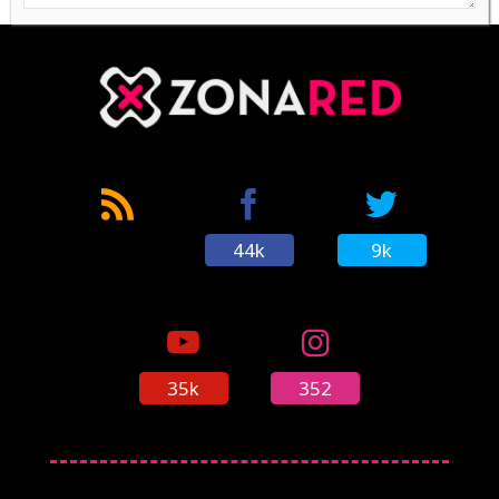
44k
9k
35k
352