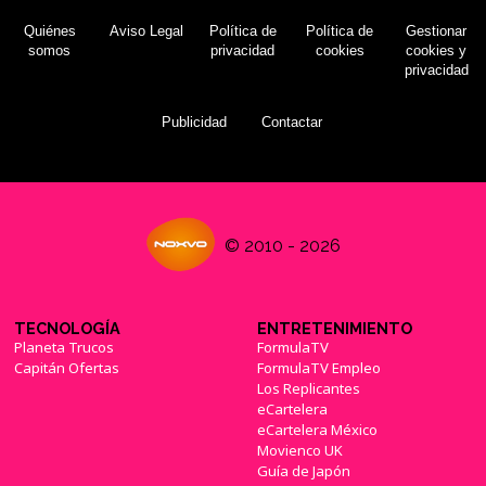
Quiénes
Aviso Legal
Política de
Política de
Gestionar
somos
privacidad
cookies
cookies y
privacidad
Publicidad
Contactar
© 2010 - 2026
TECNOLOGÍA
ENTRETENIMIENTO
Planeta Trucos
FormulaTV
Capitán Ofertas
FormulaTV Empleo
Los Replicantes
eCartelera
eCartelera México
Movienco UK
Guía de Japón