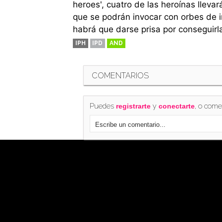
heroes', cuatro de las heroínas lleva
que se podrán invocar con orbes de i
habrá que darse prisa por conseguirl
IPH
IPD
AND
COMENTARIOS
Puedes
y
, o come
registrarte
conectarte