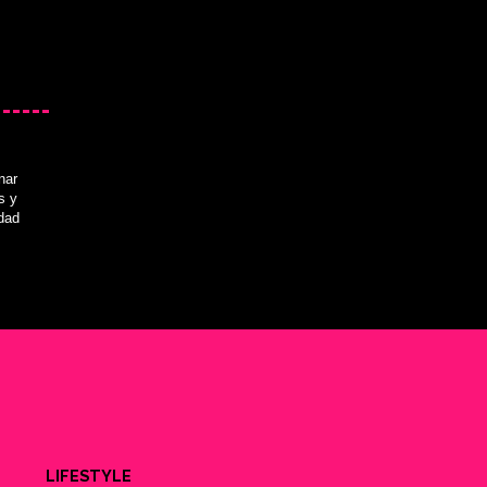
nar
s y
idad
LIFESTYLE