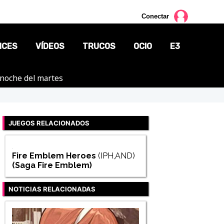
Conectar
NCES
VÍDEOS
TRUCOS
OCIO
E3
a noche del martes
CINE
TV
JUEGOS RELACIONADOS
CÓMICS
MANGA
Fire Emblem Heroes
(IPH,AND)
(Saga
Fire Emblem
)
NOTICIAS RELACIONADAS