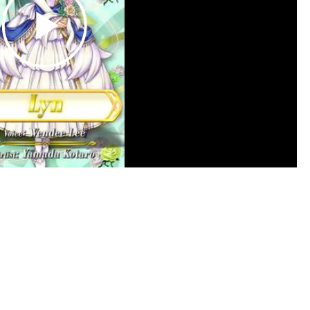
Play
Video