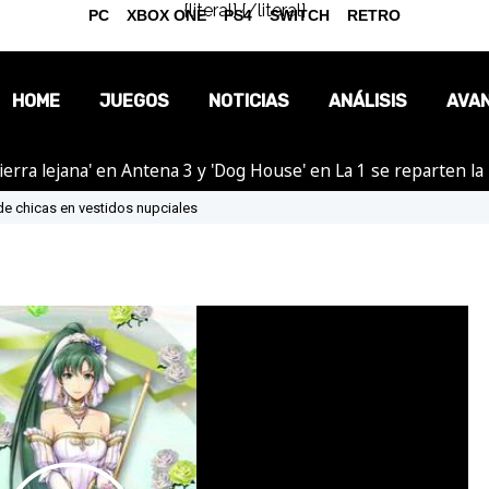
{literal}
{/literal}
PC
XBOX ONE
PS4
SWITCH
RETRO
HOME
JUEGOS
NOTICIAS
ANÁLISIS
AVA
ierra lejana' en Antena 3 y 'Dog House' en La 1 se reparten l
OPINIÓN
de chicas en vestidos nupciales
REPORTAJES