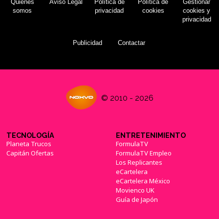
Quiénes
Aviso Legal
Política de
Política de
Gestionar
somos
privacidad
cookies
cookies y
privacidad
Publicidad
Contactar
© 2010 - 2026
TECNOLOGÍA
ENTRETENIMIENTO
Planeta Trucos
FormulaTV
Capitán Ofertas
FormulaTV Empleo
Los Replicantes
eCartelera
eCartelera México
Movienco UK
Guía de Japón