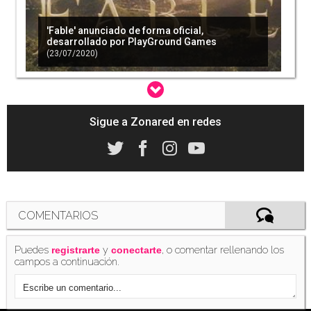
'Fable' anunciado de forma oficial,
desarrollado por PlayGround Games
(23/07/2020)
Sigue a Zonared en redes
Microsoft: 'Fable' logrará un equilibrio entre
las viejas ideas y las nuevas
(28/07/2020)
COMENTARIOS
Puedes
y
, o comentar rellenando los
registrarte
conectarte
campos a continuación.