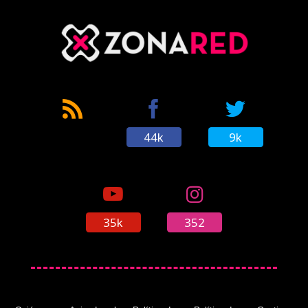
44k
9k
35k
352