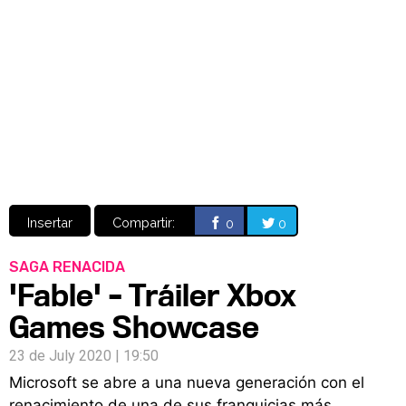
Video
CÓMICS
MANGA
Insertar
Compartir:
0
0
SAGA RENACIDA
'Fable' – Tráiler Xbox
Games Showcase
23 de July 2020 | 19:50
Microsoft se abre a una nueva generación con el
renacimiento de una de sus franquicias más