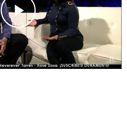
Play
Video