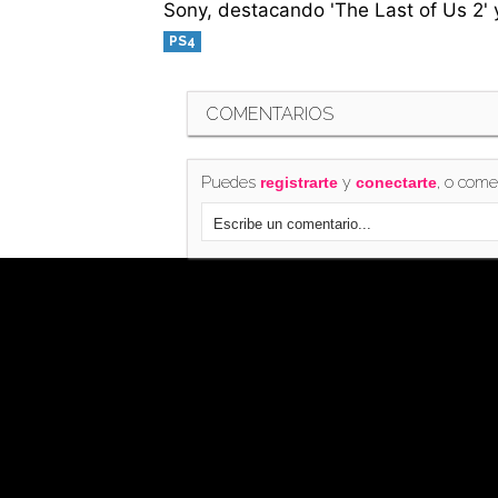
Sony, destacando 'The Last of Us 2'
PS4
COMENTARIOS
Puedes
y
, o come
registrarte
conectarte