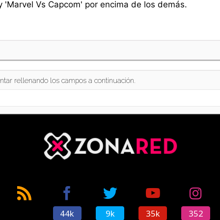
 y 'Marvel Vs Capcom' por encima de los demás.
ntar rellenando los campos a continuación.
44k
9k
35k
352