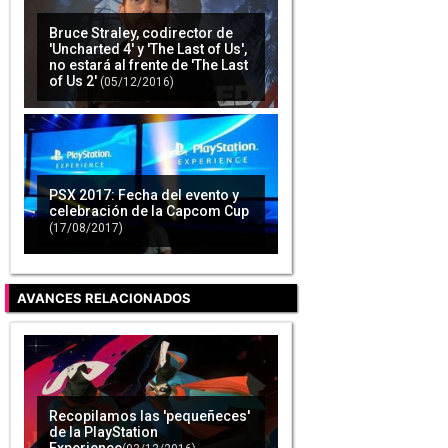
Bruce Straley, codirector de
'Uncharted 4' y 'The Last of Us',
no estará al frente de 'The Last
of Us 2'
(05/12/2016)
PSX 2017: Fecha del evento y
celebración de la Capcom Cup
(17/08/2017)
AVANCES RELACIONADOS
Recopilamos las 'pequeñeces'
de la PlayStation