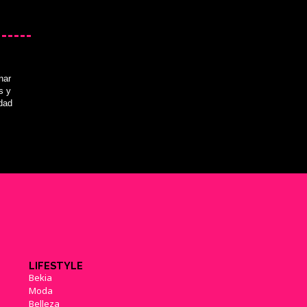
nar
s y
idad
LIFESTYLE
Bekia
Moda
Belleza