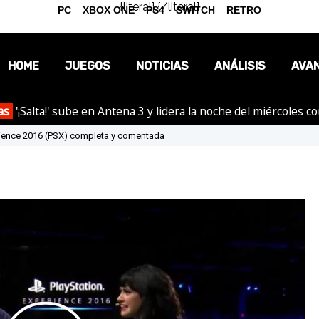
{literal}
{/literal}
PC
XBOX ONE
PS4
SWITCH
RETRO
HOME
JUEGOS
NOTICIAS
ANÁLISIS
AVA
as
'¡Salta!' sube en Antena 3 y lidera la noche del miércoles c
OPINIÓN
rience 2016 (PSX) completa y comentada
REPORTAJES