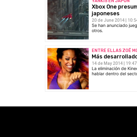
YANKIS EN JAPÓN
Xbox One presum
japoneses
20 de June 2014 | 10:5
Se han anunciado jueg
otros.
ENTRE ELLAS ZOË M
Más desarrollado
14 de May 2014 | 19:47
La eliminación de Kin
hablar dentro del secto