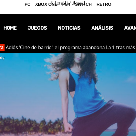
{literal}
{/literal}
PC
XBOX ONE
PS4
SWITCH
RETRO
HOME
JUEGOS
NOTICIAS
ANÁLISIS
AVA
ra
Adiós 'Cine de barrio': el programa abandona La 1 tras más
OPINIÓN
rty
REPORTAJES