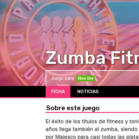
Zumba Fitn
Juego para:
Xbox One
FICHA
NOTICIAS
Sobre este juego
El éxito de los títulos de fitness y t
años llega también al zumba, siendo e
por Majesco para casi todas las plat