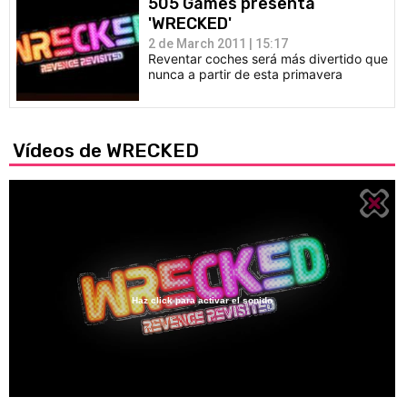
505 Games presenta
'WRECKED'
2 de March 2011 | 15:17
Reventar coches será más divertido que
nunca a partir de esta primavera
Vídeos de WRECKED
Haz click para activar el sonido
Loaded
:
23.34%
/
Unmute