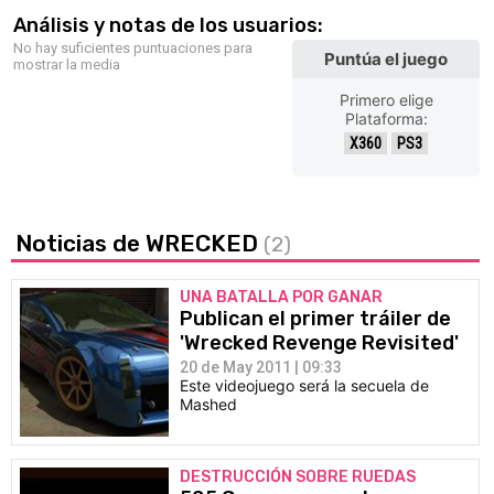
Análisis y notas de los usuarios:
No hay suficientes puntuaciones para
Puntúa el juego
mostrar la media
Primero elige
Plataforma:
X360
PS3
Noticias de WRECKED
(2)
UNA BATALLA POR GANAR
Publican el primer tráiler de
'Wrecked Revenge Revisited'
20 de May 2011 | 09:33
Este videojuego será la secuela de
Mashed
DESTRUCCIÓN SOBRE RUEDAS