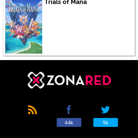
Trials of Mana
44k
9k