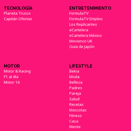
TECNOLOGÍA
ENTRETENIMIENTO
Planeta Trucos
FormulaTV
Capitán Ofertas
FormulaTV Empleo
Los Replicantes
eCartelera
eCartelera México
Movienco UK
Guía de Japón
MOTOR
LIFESTYLE
Motor & Racing
Bekia
F1 al día
Moda
Motor 16
Belleza
Padres
Pareja
Salud
Recetas
Mascotas
Fitness
Casa
Mente