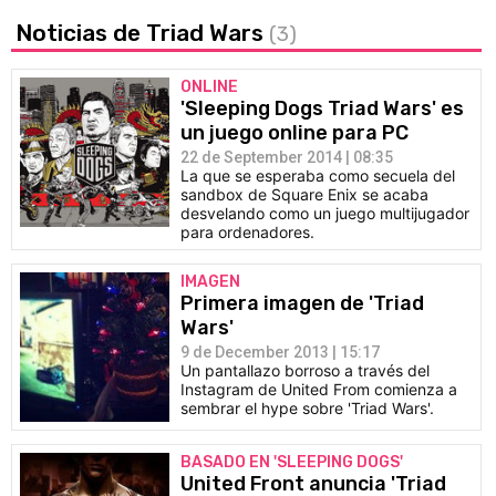
Noticias de Triad Wars
(3)
ONLINE
'Sleeping Dogs Triad Wars' es
un juego online para PC
22 de September 2014 | 08:35
La que se esperaba como secuela del
sandbox de Square Enix se acaba
desvelando como un juego multijugador
para ordenadores.
IMAGEN
Primera imagen de 'Triad
Wars'
9 de December 2013 | 15:17
Un pantallazo borroso a través del
Instagram de United From comienza a
sembrar el hype sobre 'Triad Wars'.
BASADO EN 'SLEEPING DOGS'
United Front anuncia 'Triad