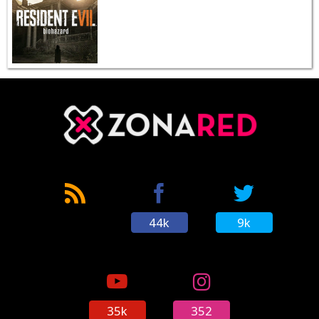
44k
9k
35k
352