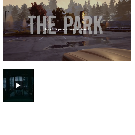
Haz click para activar el sonido
Loaded
:
16.27%
/
Unmute