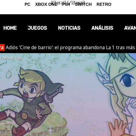
{literal}
{/literal}
PC
XBOX ONE
PS4
SWITCH
RETRO
HOME
JUEGOS
NOTICIAS
ANÁLISIS
AVA
ra
Adiós 'Cine de barrio': el programa abandona La 1 tras más
OPINIÓN
e Minish Cap
REPORTAJES