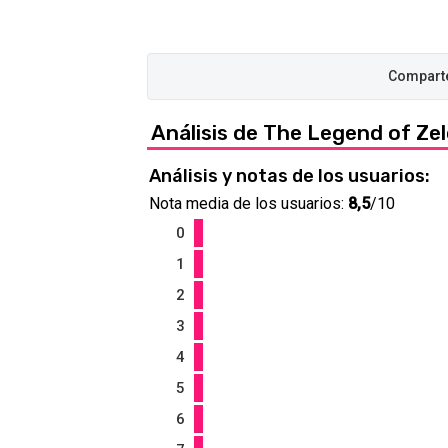
Análisis de The Legend of Ze
Análisis y notas de los usuarios:
Nota media de los usuarios:
8,5
/10
0
1
2
3
4
5
6