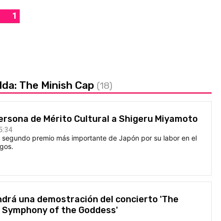
1
lda: The Minish Cap
(18)
rsona de Mérito Cultural a Shigeru Miyamoto
5:34
el segundo premio más importante de Japón por su labor en el
gos.
ndrá una demostración del concierto 'The
: Symphony of the Goddess'