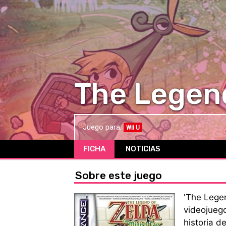
The Legend
Juego para:
Wii U
FICHA
NOTICIAS
Sobre este juego
'The Lege
videojueg
historia d