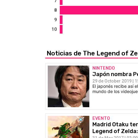
7
8
9
10
Noticias de The Legend of Ze
NINTENDO
Japón nombra Pe
29 de October 2019 | 1
El japonés recibe así 
mundo de los videojue
EVENTO
Madrid Otaku te
Legend of Zelda
31 de May 2017 | 02:09