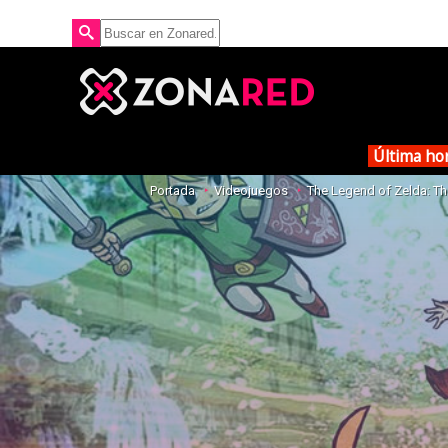
Última ho
Portada
Videojuegos
The Legend of Zelda: Th