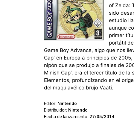
of Zelda: 
sido desa
estudio ll
aunque con
primer tít
portátil 
Game Boy Advance, algo que nos llev
Cap' en Europa a principios de 2005,
nipón que se produjo a finales de 200
Minish Cap', era el tercer título de l
Elementos, profundizando en el orig
del maquiavélico brujo Vaati.
Editor:
Nintendo
Distribuidor:
Nintendo
Fecha de lanzamiento:
27/05/2014