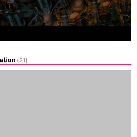
vation
(21)