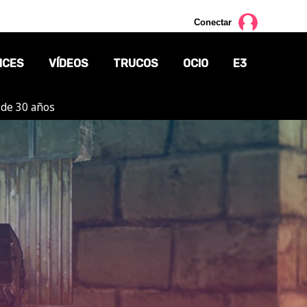
Conectar
NCES
VÍDEOS
TRUCOS
OCIO
E3
 de 30 años
CINE
TV
CÓMICS
MANGA