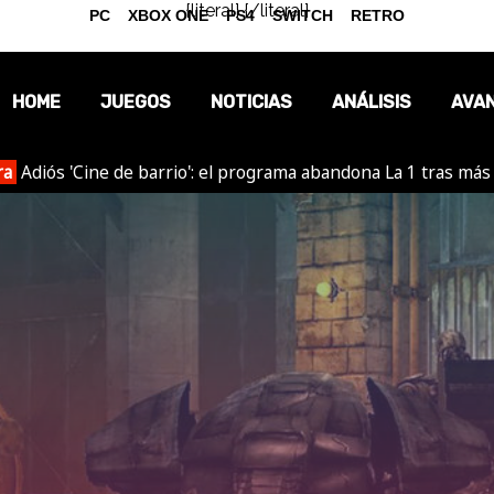
{literal}
{/literal}
PC
XBOX ONE
PS4
SWITCH
RETRO
HOME
JUEGOS
NOTICIAS
ANÁLISIS
AVA
ra
Adiós 'Cine de barrio': el programa abandona La 1 tras más
OPINIÓN
REPORTAJES