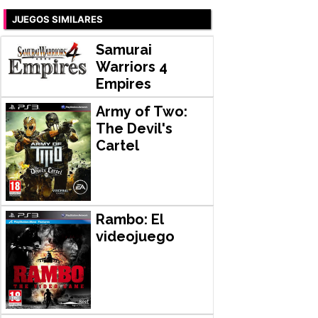
JUEGOS SIMILARES
Samurai
Warriors 4
Empires
Army of Two:
The Devil's
Cartel
Rambo: El
videojuego