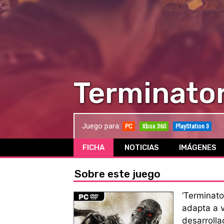
Terminator
Juego para:
PC
Xbox 360
PlayStation 3
FICHA
NOTICIAS
IMÁGENES
Sobre este juego
‘Terminato
adapta a v
desarrolla