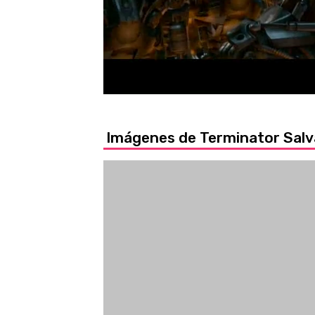
Loaded
:
36.25%
/
Unmute
Imágenes de Terminator Sal