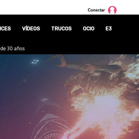
Conectar
NCES
VÍDEOS
TRUCOS
OCIO
E3
 de 30 años
CINE
TV
CÓMICS
MANGA