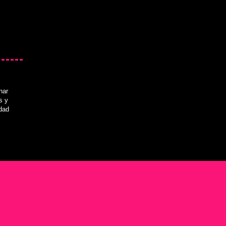
nar
s y
idad