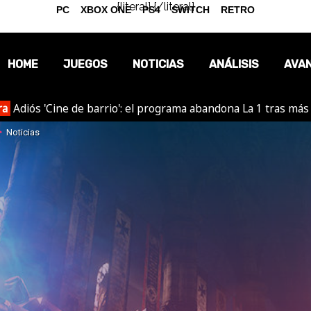
{literal}
{/literal}
PC
XBOX ONE
PS4
SWITCH
RETRO
HOME
JUEGOS
NOTICIAS
ANÁLISIS
AVA
ra
Adiós 'Cine de barrio': el programa abandona La 1 tras más
OPINIÓN
Noticias
REPORTAJES