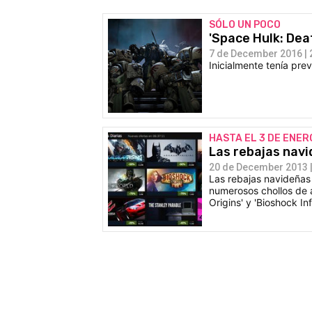
SÓLO UN POCO
'Space Hulk: De
7 de December 2016 | 
Inicialmente tenía pre
HASTA EL 3 DE ENER
Las rebajas nav
20 de December 2013 |
Las rebajas navideñas
numerosos chollos de 
Origins' y 'Bioshock Infi