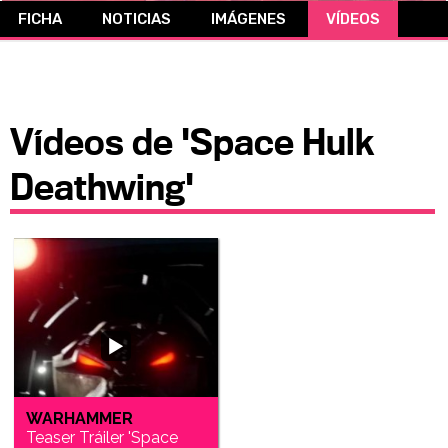
FICHA
NOTICIAS
IMÁGENES
VÍDEOS
CÓMICS
MANGA
Vídeos de 'Space Hulk
Deathwing'
WARHAMMER
Teaser Tráiler 'Space