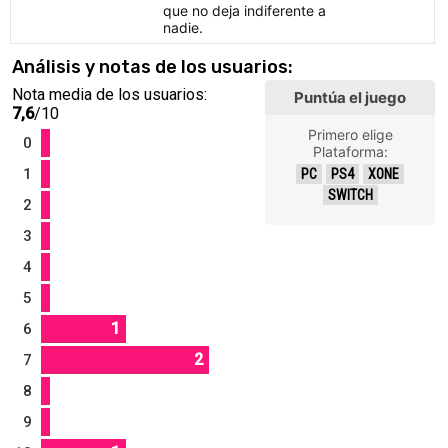
que no deja indiferente a
nadie.
Análisis y notas de los usuarios:
Nota media de los usuarios:
Puntúa el juego
7,6
/10
Primero elige
0
Plataforma:
1
PC
PS4
XONE
SWITCH
2
3
4
5
1
6
2
7
8
9