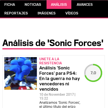
FICHA
NOTICIAS
ANÁLISIS
AVANCES
CÓMICS
REPORTAJES
IMÁGENES
VÍDEOS
MANGA
Análisis de 'Sonic Forces'
UNETE A LA
RESISTENCIA
Análisis 'Sonic
7,0
Forces' para PS4:
En la guerra no hay
vencedores ni
vencidos
10 de November 2017 |
15:22
Analizamos 'Sonic Forces',
el último título del erizo