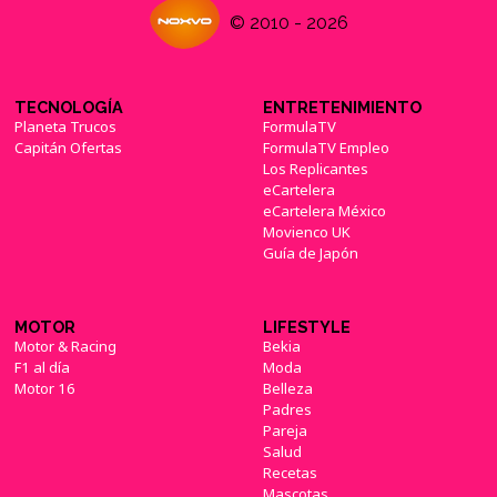
© 2010 - 2026
TECNOLOGÍA
ENTRETENIMIENTO
Planeta Trucos
FormulaTV
Capitán Ofertas
FormulaTV Empleo
Los Replicantes
eCartelera
eCartelera México
Movienco UK
Guía de Japón
MOTOR
LIFESTYLE
Motor & Racing
Bekia
F1 al día
Moda
Motor 16
Belleza
Padres
Pareja
Salud
Recetas
Mascotas