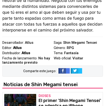
neutral de la humanidad. Negocia con tus enemigos
mediante distintos sistemas para convencerles de
que tú eres el amo al que deben seguir y usa por tu
parte tanto espadas como armas de fuego para
atacar con todas tus fuerzas a aquellos que decidan
interponerse en el camino del próximo salvador.
Desarrollador:
Atlus
Saga:
Shin Megami Tensei
Editor:
Atlus
Género:
RPG
Distribuidor:
Atlus
Tema:
Fantasía
Fecha de lanzamiento:
No hay
Web oficial:
Visitar
lanzamiento previsto
Noticias de Shin Megami tensei
DIOSES
El primer 'Shin Megami Tensei'
se adentra en iPhone