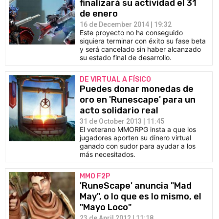
finalizará su actividad el 31
de enero
16 de December 2014 | 19:32
Este proyecto no ha conseguido
siquiera terminar con éxito su fase beta
y será cancelado sin haber alcanzado
su estado final de desarrollo.
DE VIRTUAL A FÍSICO
Puedes donar monedas de
oro en 'Runescape' para un
acto solidario real
31 de October 2013 | 11:45
El veterano MMORPG insta a que los
jugadores aporten su dinero virtual
ganado con sudor para ayudar a los
más necesitados.
MMO F2P
'RuneScape' anuncia "Mad
May", o lo que es lo mismo, el
"Mayo Loco"
23 de April 2012 | 11:18