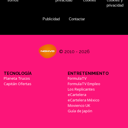
somos
privacidad
cookies
cookies y
privacidad
Publicidad
Contactar
© 2010 - 2026
TECNOLOGÍA
ENTRETENIMIENTO
Planeta Trucos
FormulaTV
Capitán Ofertas
FormulaTV Empleo
Los Replicantes
eCartelera
eCartelera México
Movienco UK
Guía de Japón