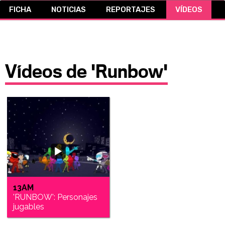
FICHA
NOTICIAS
REPORTAJES
VÍDEOS
CÓMICS
MANGA
Vídeos de 'Runbow'
13AM
'RUNBOW': Personajes
jugables