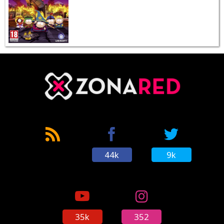
44k
9k
35k
352