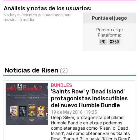
Análisis y notas de los usuarios:
No hay suficientes puntuaciones para
Puntúa el juego
mostrar la media
Primero elige
Plataforma:
PC
X360
Noticias de Risen
(2)
BUNDLES
'Saints Row' y 'Dead Island'
protagonistas indiscutibles
del nuevo Humble Bundle
19 de May 2016 | 19:25
Deep Silver, protagonista del último
Humble Bundle en el que podemos
completar sagas como 'Risen' o 'Dead
Island', así como obtener varios 'Saints
Row', 'Sacred 3', o hasta 'Killer is Dead'.