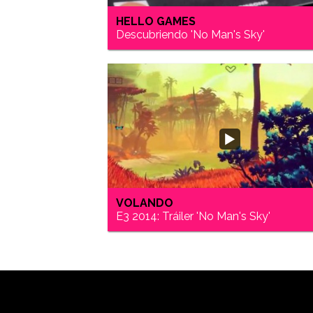
HELLO GAMES
Descubriendo 'No Man's Sky'
VOLANDO
E3 2014: Tráiler 'No Man's Sky'