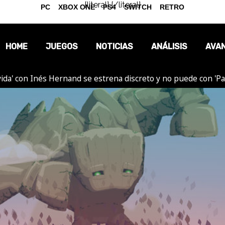
{literal}
{/literal}
PC
XBOX ONE
PS4
SWITCH
RETRO
HOME
JUEGOS
NOTICIAS
ANÁLISIS
AVA
ida' con Inés Hernand se estrena discreto y no puede con 'P
OPINIÓN
REPORTAJES