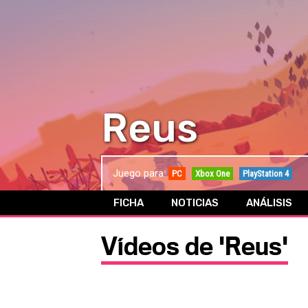
Reus
Juego para:
PC
Xbox One
PlayStation 4
FICHA
NOTICIAS
ANÁLISIS
Vídeos de 'Reus'