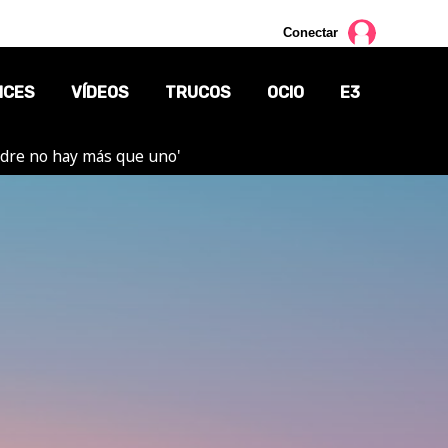
Conectar
NCES
VÍDEOS
TRUCOS
OCIO
E3
adre no hay más que uno'
CINE
TV
CÓMICS
MANGA