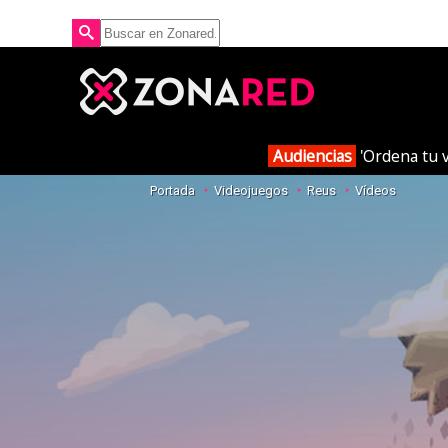
Audiencias
'Ordena tu v
Portada
Videojuegos
Reus
Vídeos