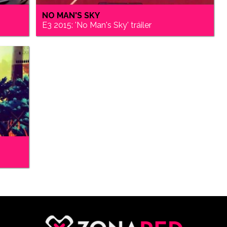
NO MAN'S SKY
E3 2015: 'No Man's Sky' tráiler