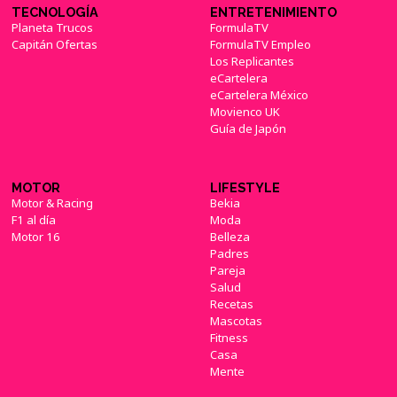
TECNOLOGÍA
ENTRETENIMIENTO
Planeta Trucos
FormulaTV
Capitán Ofertas
FormulaTV Empleo
Los Replicantes
eCartelera
eCartelera México
Movienco UK
Guía de Japón
MOTOR
LIFESTYLE
Motor & Racing
Bekia
F1 al día
Moda
Motor 16
Belleza
Padres
Pareja
Salud
Recetas
Mascotas
Fitness
Casa
Mente