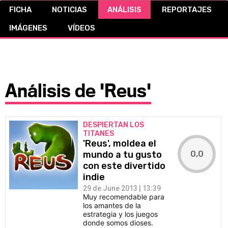
FICHA
NOTICIAS
ANÁLISIS
REPORTAJES
CÓMICS
IMÁGENES
VÍDEOS
MANGA
Análisis de 'Reus'
DESPIERTAN LOS
TITANES
'Reus', moldea el
0,0
mundo a tu gusto
con este divertido
indie
29 de June 2013 | 13:39
Muy recomendable para
los amantes de la
estrategia y los juegos
donde somos dioses.