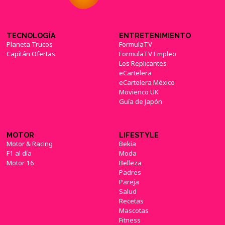
TECNOLOGÍA
ENTRETENIMIENTO
Planeta Trucos
FormulaTV
Capitán Ofertas
FormulaTV Empleo
Los Replicantes
eCartelera
eCartelera México
Movienco UK
Guía de Japón
MOTOR
LIFESTYLE
Motor & Racing
Bekia
F1 al día
Moda
Motor 16
Belleza
Padres
Pareja
Salud
Recetas
Mascotas
Fitness