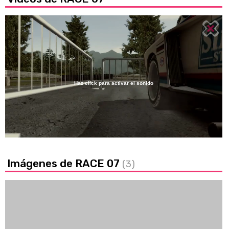
Haz click para activar el sonido
Loaded
:
41.22%
/
Unmute
Imágenes de RACE 07
(3)