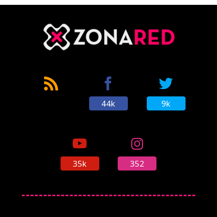
44k
9k
35k
352