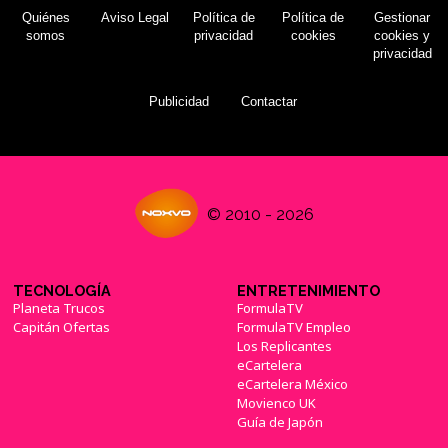
Quiénes
Aviso Legal
Política de
Política de
Gestionar
somos
privacidad
cookies
cookies y
privacidad
Publicidad
Contactar
© 2010 - 2026
TECNOLOGÍA
ENTRETENIMIENTO
Planeta Trucos
FormulaTV
Capitán Ofertas
FormulaTV Empleo
Los Replicantes
eCartelera
eCartelera México
Movienco UK
Guía de Japón