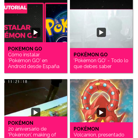
POKEMON GO
Cómo instalar
POKÉMON GO
'Pokémon GO' en
'Pokémon GO' - Todo lo
Android desde España
que debes saber
POKÉMON
20 aniversario de
POKÉMON
'Pokémon', making of
Volcanion, presentado