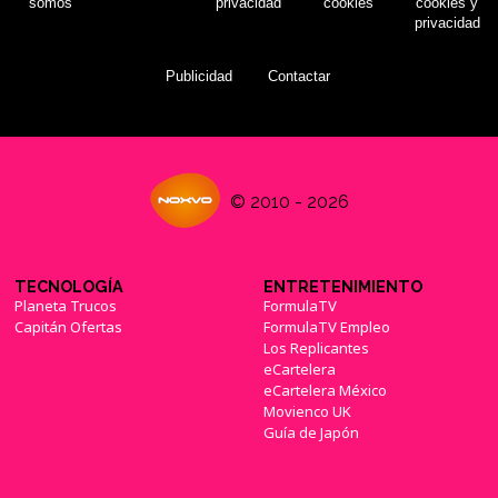
somos
privacidad
cookies
cookies y
privacidad
Publicidad
Contactar
© 2010 - 2026
TECNOLOGÍA
ENTRETENIMIENTO
Planeta Trucos
FormulaTV
Capitán Ofertas
FormulaTV Empleo
Los Replicantes
eCartelera
eCartelera México
Movienco UK
Guía de Japón