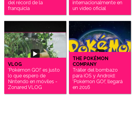
del récord de la
internacionalmente en
franquicia
un vídeo oficial
THE POKÉMON
VLOG
COMPANY
'Pokémon GO!' es justo
Tráiler del bombazo
lo que espero de
para iOS y Android:
Nintendo en móviles -
'Pokémon GO!', llegará
Zonared VLOG
en 2016