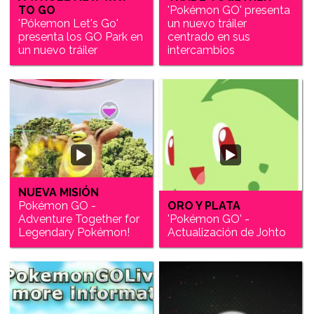
TO GO
'Pokémon GO' presenta
'Pókemon Let's Go'
un nuevo tráiler
presenta los GO Park en
centrado en sus
un nuevo tráiler
intercambios
NUEVA MISIÓN
Pokémon GO -
ORO Y PLATA
Adventure Together for
'Pokémon GO' -
Legendary Pokémon!
Actualización de Johto