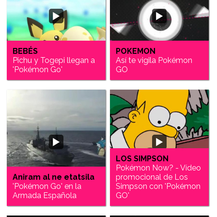
BEBÉS
POKEMON
Pichu y Togepi llegan a
Así te vigila Pokémon
'Pokémon Go'
GO
LOS SIMPSON
Pokémon Now? - Vídeo
Aniram al ne etatsila
promocional de Los
'Pokémon Go' en la
Simpson con 'Pokémon
Armada Española
GO'