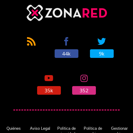
44k
9k
35k
352
Quiénes
Aviso Legal
Política de
Política de
Gestionar