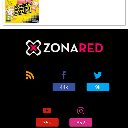
44k
9k
35k
352